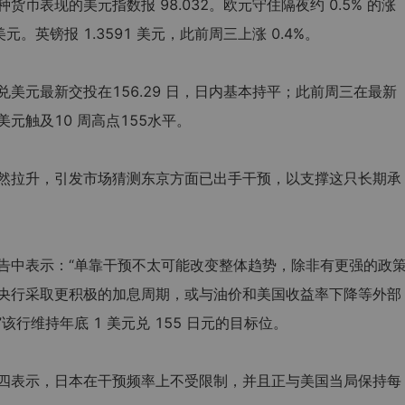
币表现的美元指数报 98.032。欧元守住隔夜约 0.5% 的涨
美元。英镑报 1.3591 美元，此前周三上涨 0.4%。
美元最新交投在156.29 日，日内基本持平；此前周三在最新
元触及10 周高点155水平。
然拉升，引发市场猜测东京方面已出手干预，以支撑这只长期承
告中表示：“单靠干预不太可能改变整体趋势，除非有更强的政
央行采取更积极的加息周期，或与油价和美国收益率下降等外部
行维持年底 1 美元兑 155 日元的目标位。
四表示，日本在干预频率上不受限制，并且正与美国当局保持每