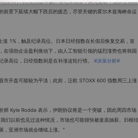
)讯 周四(5月7日)亚洲股市飙升至纪录高位，美元走软，油价在美国
的前景下延续大幅下跌后的疲态，尽管关键的霍尔木兹海峡命运
指上涨 1%，触及纪录高位。日本日经指数在长假后恢复交易，首
。此前，在强劲企业盈利推动下，由人工智能引领的猛烈涨势也将韩国
纪录高位，日经指数则是在补涨这轮行情。
#决策分析#
市开盘可能较为平淡；此前，泛欧 STOXX 600 指数周三上涨
金融分析师 Kyle Rodda 表示，伊朗协议将是一个突破，因此周四市场
但我们以前也见过这种情况，市场也可能很快被釜底抽薪。归根
展，亚洲市场就会继续上涨。”