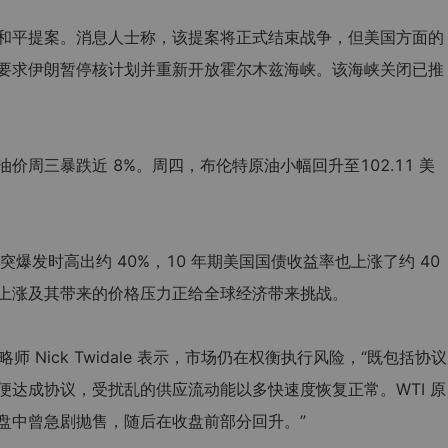
和平提案。消息人士称，该提案将正式结束战争，但美国方面的
要求伊朗暂停核计划并重新开放霍尔木兹海峡。该海峡关闭已推
价周三暴跌近 8%。周四，布伦特原油小幅回升至102.11 美
突爆发时高出约 40%，10 年期美国国债收益率也上涨了约 40
上涨及其带来的价格压力正给全球经济带来挑战。
场策略师 Nick Twidale 表示，市场仍在权衡执行风险，“既包括协议
便达成协议，受扰乱的供应流动能以多快速度恢复正常。WTI 原
盘中曾急剧抛售，随后在收盘前部分回升。”