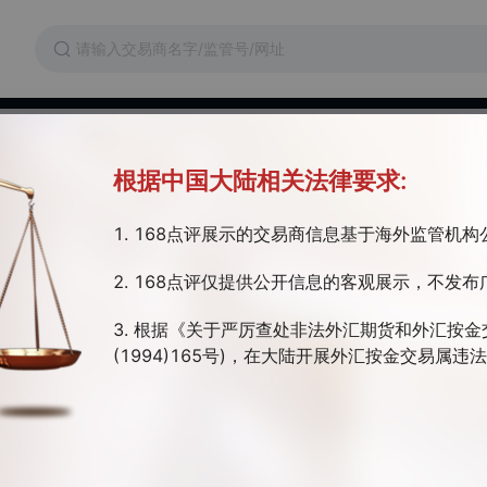
维权
交易成本
监管证件
根据中国大陆相关法律要求:
1. 168点评展示的交易商信息基于海外监管机
达成结束战争的协议！市场
2. 168点评仅提供公开信息的客观展示，不发布
，日元干预猜测不断
3. 根据《关于严厉查处非法外汇期货和外汇按金
(1994)165号)，在大陆开展外汇按金交易属
市飙升至纪录高位，美元走软，油价在美国与伊朗可能达成和平协议的前景下延续
的霍尔木兹海峡命运似乎仍未解决。