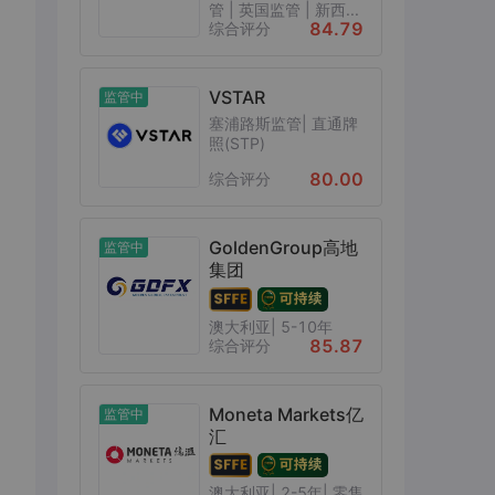
管 | 英国监管 | 新西...
84.79
综合评分
VSTAR
监管中
塞浦路斯监管| 直通牌
照(STP)
80.00
综合评分
GoldenGroup高地
监管中
集团
澳大利亚| 5-10年
85.87
综合评分
Moneta Markets亿
监管中
汇
澳大利亚| 2-5年| 零售