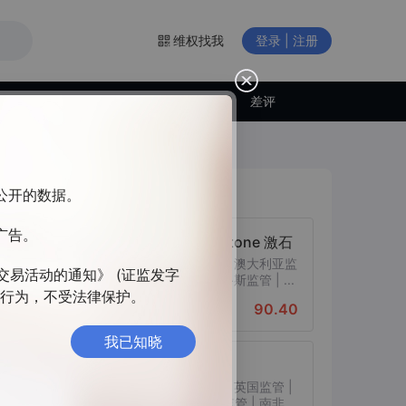
维权找我
登录 | 注册
交易商动态
差评
交易商排行
构公开的数据。
广告。
Pepperstone 激石
监管中
10-15年 | 澳大利亚监
交易活动的通知》 (证监发字
管 | 塞浦路斯监管 | ...
违法行为，不受法律保护。
90.40
综合评分
我已知晓
EXNESS
监管中
10-15年 | 英国监管 |
塞浦路斯监管 | 南非...