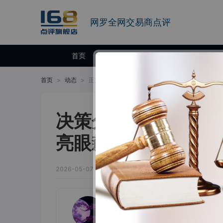
网罗全网交易商点评
首页
交易商
首页
>
动态
>
正文
决策分析：美伊有望
亮眼飙升至纪录高位
2026-05-07 09:09:02
摘要：
周四(5月7日)亚洲股
大幅下跌后的疲态，尽管关键