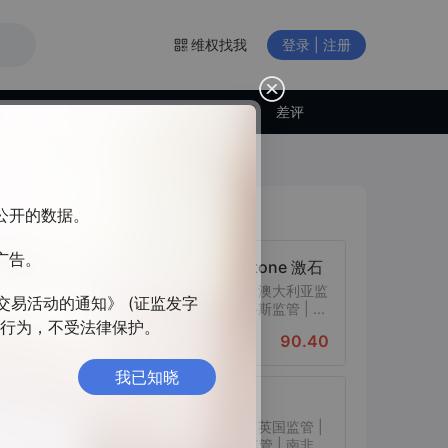
维权找我
登录 | 注册
交易商动态
差评
交易商排行
构公开的数据。
广告。
Pepperstone 激石
监管中
10-15年 | 澳大利亚监
交易活动的通知》 (证监发字
管 | 塞浦路斯监管 | ...
违法行为，不受法律保护。
90.40
综合评分
我已知晓
EXNESS
监管中
10-15年 | 英国监管 |
塞浦路斯监管 | 南非...