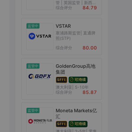
管 | 英国监管 | 新西...
84.79
综合评分
VSTAR
监管中
塞浦路斯监管| 直通牌
照(STP)
80.00
综合评分
GoldenGroup高地
监管中
集团
澳大利亚| 5-10年
85.87
综合评分
Moneta Markets亿
监管中
汇
澳大利亚| 2-5年| 零售