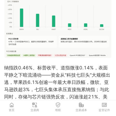
纳指跌0.46%、标普收平、道指微涨0.14%，表面
平静之下暗流涌动——资金从"科技七巨头"大规模出
逃，苹果跌6.1%创逾一年最大单日跌幅，微软、亚
马逊跌超3%，七巨头集体承压直接拖累纳指；与此
同时，存储与芯片链强势反攻，闪迪涨超21%、美
光涨超15%创近月最佳单日、应用材料涨超13%，
首页
交易商
维权
交易成本
监管证件
AI上游硬件受益于苹果、微软相继宣布产品提价所揭