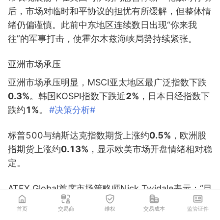
后，市场对临时和平协议的担忧有所缓解，但整体情
绪仍偏谨慎。此前中东地区连续数日出现“你来我
往”的军事打击，使霍尔木兹海峡局势持续紧张。
亚洲市场承压
亚洲市场承压明显，MSCI亚太地区最广泛指数下跌
0.3%
。韩国KOSPI指数下跌近
2%
，日本日经指数下
跌约
1%
。
#决策分析#
标普500与纳斯达克指数期货上涨约
0.5%
，欧洲股
指期货上涨约
0.13%
，显示欧美市场开盘情绪相对稳
定。
ATFX Global首席市场策略师Nick Twidale表示：“目
前市场缺乏明确方向。我们可能会在中东方面获得一
首页
交易商
维权
交易成本
监管证件
些积极消息提振，但整体来看，今天仍是由资金流驱