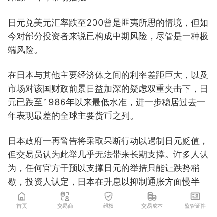
日元兑美元汇率跌至200曾是匪夷所思的情境，但如
今对部分投资者来说已构成中期风险，尽管是一种极
端风险。
在日本与其他主要经济体之间的利率差距巨大，以及
市场对该国财政前景日益加深的疑虑双重夹击下，日
元已跌至1986年以来最低水准，进一步稳居过去一
年表现最差的全球主要货币之列。
日本政府一再警告将采取果断行动以遏制日元贬值，
但交易员认为此举几乎无法带来长期支撑。许多人认
为，任何官方干预以支撑日元的举措只能让跌势稍
歇，投资人认定，日本在升息以抑制通胀方面慢半
拍，是日元结构性疲弱的根基。
首页
交易商
维权
交易成本
监管证件