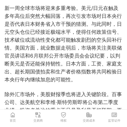
新一周全球市场将迎来多重考验。美元/日元在触及
多年高位后突然大幅回落，再次引发市场对日本央行
是否代表日本财务省入市干预的猜测。与此同时，日
元空头仓位已经接近极端水平，使得任何政策信号、
技术破位或流动性变化都可能触发剧烈的空头回补行
情。美国方面，就业数据走弱后，市场将关注美联储
官员讲话和6月联邦公开市场委员会会议纪要，以判
断美元是否还能保持韧性。日本方面，工资、家庭支
出、超长期国债拍卖和生产者价格指数将共同检验日
本央行年内继续加息的可能性。
除外汇市场外，美股财报季也将进入关键阶段。百事
公司、达美航空和李维·斯特劳斯即将公布第二季度
业绩，投资者关注的重点不只是盈利是否超预期，更
包括北美消费需求是否企稳、航空公司利润率能否维
首页
交易商
维权
交易成本
监管证件
持，以及零售品牌的直接面向消费者战略是否继续带