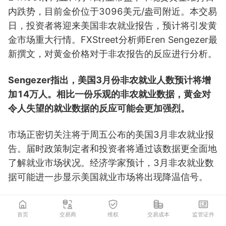
内跌势，目前金价位于3096美元/盎司附近。本交易
日，投资者将迎来美国非农就业报告，预计将引发黄
金市场重大行情。FXStreet分析师Eren Sengezer最
新撰文，对黄金价格对于非农报告的反应进行分析。
Sengezer指出，美国3月份非农就业人数预计将增
加14万人。相比一份乐观的非农就业数据，黄金对
令人失望的就业数据的反应可能会更加强烈。
市场正密切关注将于周五公布的美国3月非农就业报
告。届时政策制定者和投资者将通过该数据更全面地
了解就业市场状况。经济学家预计，3月非农就业数
据可能进一步显示美国就业市场将出现降温信号。
北京时间周五20:30，美国将公布3月非农就业报
首页
交易商
维权
交易成本
监管证件
告。权威媒体调查显示，美国3月非农就业人数料增