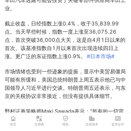
丰田汽车透露可能会投资于关键零部件供应商丰田工
业。
截止收盘，日经指数上涨0.4%，收于35,839.99
点。当天早些时候，指数一度上涨至36,075.26
点，首次突破36,000点大关，这是自4月1日以来的
首次。该基准指数自1月以来首次出现连续四日上
涨。更广泛的东证指数上涨0.9%。
#日本市场#
市场情绪也受到一些迹象的提振，显示中美贸易僵局
可能有所缓和，美国总统特朗普上周五表示他已与中
国领导人习近平进行交谈。特朗普周五还表示，与东
京的关税协议非常接近，但没有提供具体细节。
野村证券策略师Maki Sawada表示：“所有的一切背
景都是美国的关税谈判，且随着乐观情绪的上升，股
首页
交易商
维权
交易成本
监管证件
市得到了支持。”