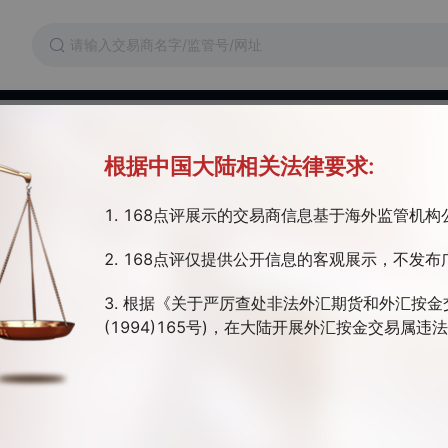
维权
交易成本
监管证件
根据中国大陆相关法律要求:
der Matkets
1. 168点评展示的交易商信息基于海外监管机
牌照存疑 | 主标MT4/5 | 区域性交易商
2. 168点评仅提供公开信息的客观展示，不发布
rTrader Markets）是澳大利亚一家金融衍生品经纪商，由一个在金融，
经验的团队创建。汇盈证券（SuperTrader Markets）目前受澳大利
3. 根据《关于严厉查处非法外汇期货和外汇按金
监管号：443886）和瓦努阿图金融委员会监管（监管号：41698）。
(1994)165号)，在大陆开展外汇按金交易属
交易软件
开户