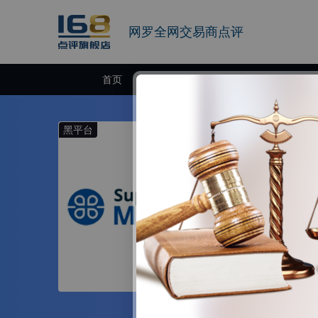
网罗全网交易商点评
首页
交易商
黑平台
SuperTra
5-10年 | 监管
汇盈证券（Supe
和技术领域拥有多年
券和投资委员会（
官网