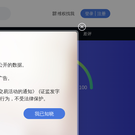
维权找我
登录 | 注册
交易商动态
差评
构公开的数据。
广告。
外汇
亚证
交易活动的通知》 (证监发字
违法行为，不受法律保护。
我已知晓