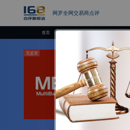
网罗全网交易商点评
首页
交易商
无监管
MBG Mar
2-5年 | 监管牌
MBG Markets是M
品牌。MultiBank
公司注册号137
牌照号SIBA/L/1
官网