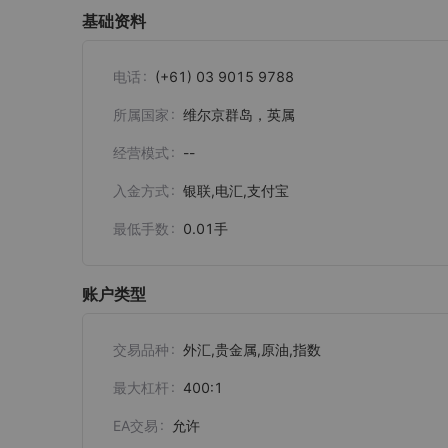
基础资料
电话
(+61) 03 9015 9788
所属国家
维尔京群岛，英属
经营模式
--
入金方式
银联,电汇,支付宝
最低手数
0.01
手
账户类型
交易品种
外汇,贵金属,原油,指数
最大杠杆
400:1
EA交易
允许