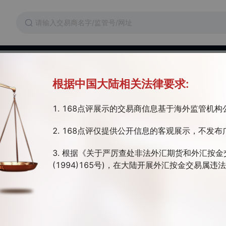
维权
交易成本
监管证件
根据中国大陆相关法律要求:
kets
1. 168点评展示的交易商信息基于海外监管机
照存疑 | 主标MT4/5 | 区域性交易商
2. 168点评仅提供公开信息的客观展示，不发布
ultiBank集团旗下MultiBank FX International Corporation注册的顶级
 FX International Corporation于2006年在英属维尔京群岛（BVI）成立
3. 根据《关于严厉查处非法外汇期货和外汇按金
7324；并由英属维尔京群岛金融服务委员会（FSC）授权和监管，金融服
(1994)165号)，在大陆开展外汇按金交易属
4/1068。
开户