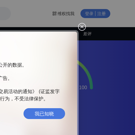
维权找我
登录 | 注册
交易商动态
差评
构公开的数据。
广告。
交易
，
交易活动的通知》 (证监发字
务
违法行为，不受法律保护。
我已知晓