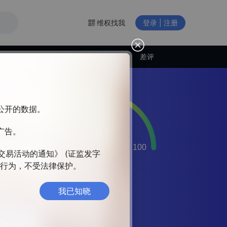
维权找我
登录 | 注册
交易商动态
差评
构公开的数据。
广告。
易
理团
交易活动的通知》 (证监发字
违法行为，不受法律保护。
我已知晓