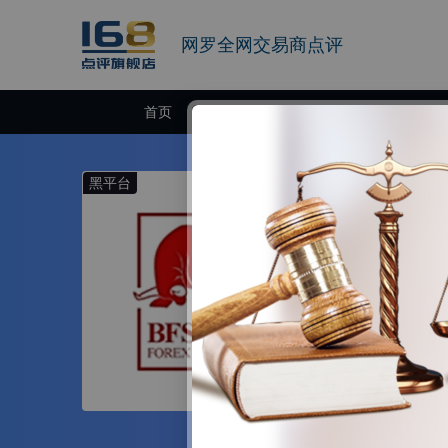
网罗全网交易商点评
首页
交易商
黑平台
BFS
5-10年 | 瓦努
BFSforex.c
服务。BFS牛
队组建而成。