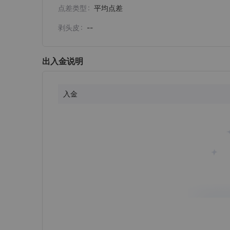
点差类型
平均点差
剥头皮
--
出入金说明
入金