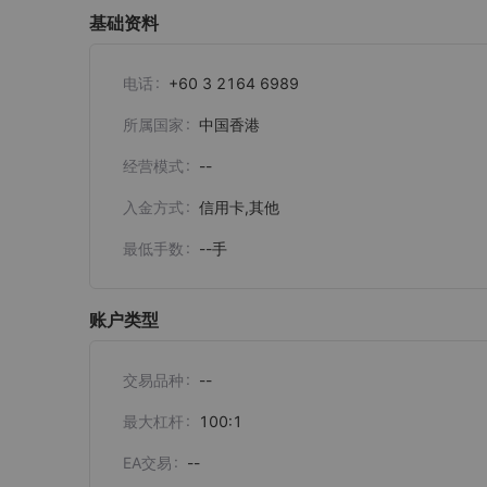
基础资料
电话
+60 3 2164 6989
所属国家
中国香港
经营模式
--
入金方式
信用卡,其他
最低手数
--
手
账户类型
交易品种
--
最大杠杆
100:1
EA交易
--