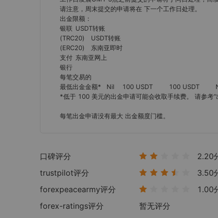
请注意，周末提交的申请将在 下一个工作日处理。

出金限额：

银联	USDT转账

(TRC20)	USDT转账

(ERC20)	东南亚即时

支付	东南亚网上

银行

每笔交易的

最低出金金额*	Nil	100 USDT	100 USDT	Nil	Nil

*低于 100 美元的出金申请可能会收取手续费。 请参考“
每笔出金申请没有最大 出金额度门槛。
口碑评分
2.20
trustpilot
评分
3.50
forexpeacearmy
评分
1.00
forex-ratings
评分
暂无评分