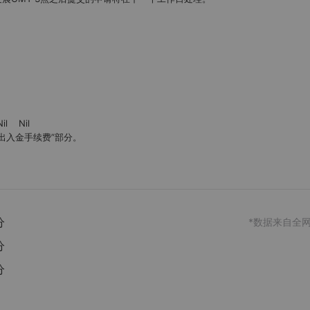
出入金手续费”部分。

分
*数据来自全
分
分