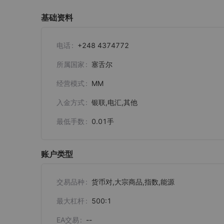
基础资料
电话
+248 4374772
所属国家
塞舌尔
经营模式
MM
入金方式
银联,电汇,其他
最低手数
0.01
手
账户类型
交易品种
货币对,大宗商品,指数,能源
最大杠杆
500:1
EA交易
--