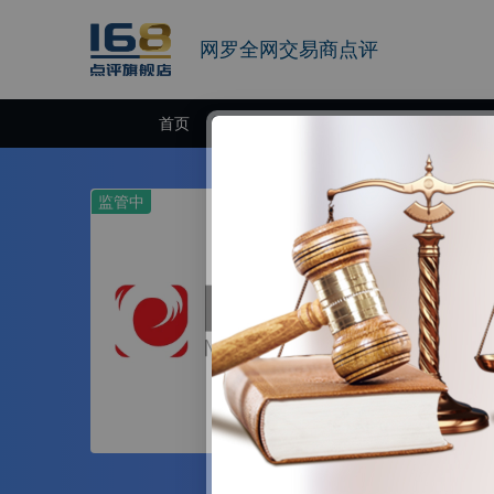
网罗全网交易商点评
首页
交易商
监管中
ETO Mark
10-15年 | 澳
ETO Mark
品范围涉及货币对
户提供交易战略
100多个国家
官网
台及产品，以便