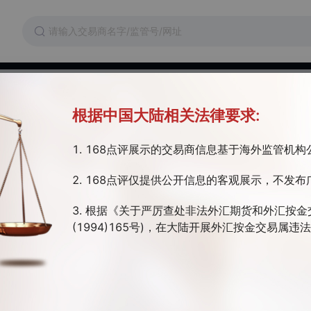
维权
交易成本
监管证件
根据中国大陆相关法律要求:
ets
1. 168点评展示的交易商信息基于海外监管机
大利亚监管 | 塞舌尔监管 | 全牌照(MM)
2. 168点评仅提供公开信息的客观展示，不发布
ets于2013年在澳大利亚成立。我们竭诚为客户提供全球在线交易与金融服务
、贵金属、能源与指数等差价合约 。 ETO Markets及其集团成员为全
3. 根据《关于严厉查处非法外汇期货和外汇按金
和投资方案。我们的客户足迹遍布于亚洲、欧洲、中东、非洲和大洋洲的
(1994)165号)，在大陆开展外汇按金交易属
。面对全球金融市场的机遇与挑战，我们致力于开发领先的金融技术、交易
交易软件
开户
我们的客户可以随时随地完成交易，并拥有最好的交易体验。