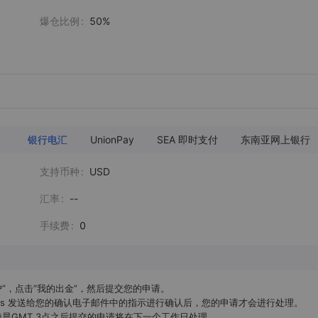
爆仓比例
50%
银行电汇
UnionPay
SEA 即时支付
东南亚网上银行
支持币种
USD
汇率
--
手续费
0
账户”，点击“我的出金”，然后提交您的申请。

ets 发送给您的确认电子邮件中的指示进行确认后，您的申请才会进行处理。

晨GMT 3点之后提交的申请将在下一个工作日处理。
