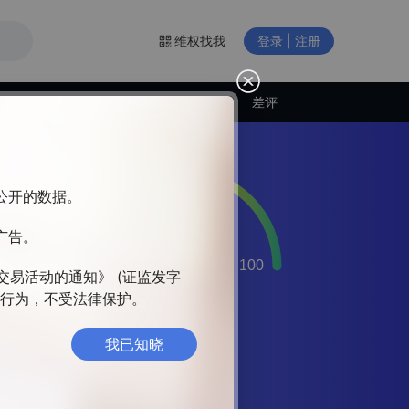
维权找我
登录 | 注册
交易商动态
差评
构公开的数据。
广告。
。产
球客
交易活动的通知》 (证监发字
违法行为，不受法律保护。
平
我已知晓