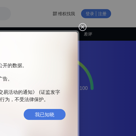
维权找我
登录 | 注册
交易商动态
差评
构公开的数据。
广告。
量
易
交易活动的通知》 (证监发字
每一
违法行为，不受法律保护。
业
我已知晓