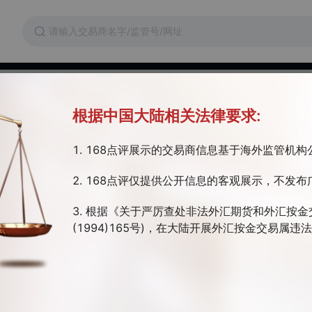
维权
交易成本
监管证件
根据中国大陆相关法律要求:
1. 168点评展示的交易商信息基于海外监管机
路斯监管 | 全牌照(MM) | 白标MT4/5
2. 168点评仅提供公开信息的客观展示，不发布
于2005年，是拥有FCA和ASIC监管的外汇经纪公司，主要为交易者提供高质
金融服务，FXOpen的创建源于一*易者，因此公司所做一切都代表着交
3. 根据《关于严厉查处非法外汇期货和外汇按金
来，FXOpen始终以“将外汇交易变得简单、安全、专业”为目标，以“为
(1994)165号)，在大陆开展外汇按金交易属
信的交易环境”为宗旨，让每一个投资者都能够享受顶级的客户服务以及行
交易软件
开户
验。