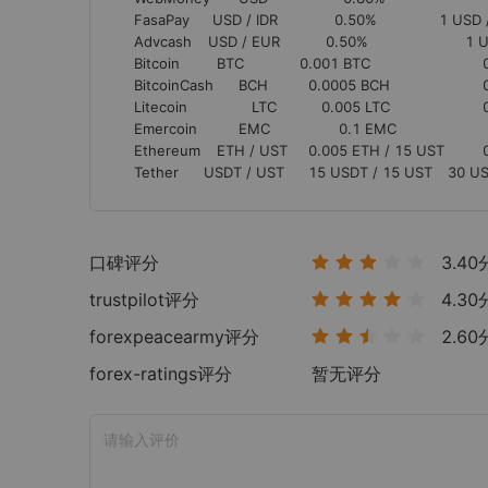
FasaPay	  USD / IDR	      0.50%	      1 USD / 10,000 IDR	25,000 USD / 250,000,000 IDR

Advcash	 USD / EUR	    0.50%	                    1 USD / EUR	1,000,000 USD / EUR

Bitcoin	   BTC	      0.001 BTC	                        0.001 BTC	1,000,000 BTC

BitcoinCash	BCH   	0.0005 BCH              	0.001 BCH	10,000,000 BCH

Litecoin	           LTC	   0.005 LTC                    	0.01 LTC	          1,000,000 LTC

Emercoin     	EMC	               0.1 EMC	                   0.2 EMC	10,000,000 EMC

Ethereum	   ETH / UST	0.005 ETH / 15 UST  	0.01 ETH / 30 UST	1,000,000 ETH / UST

口碑评分
3.40
trustpilot
评分
4.30
forexpeacearmy
评分
2.60
forex-ratings
评分
暂无评分