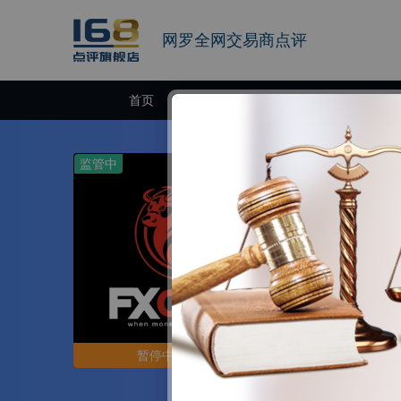
网罗全网交易商点评
首页
交易商
监管中
FXOpen
10-15年 | 塞浦
FXOpen成立
的在线外汇交易等
者。自公司成立以
个投资者提供诚
官网
内最佳的交易体
暂停中国区运营