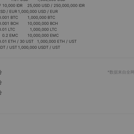
Tether	USDT / UST	15 USDT / 15 UST	30 USDT / UST	1,000,000 USDT / UST
分
*数据来自全
分
分