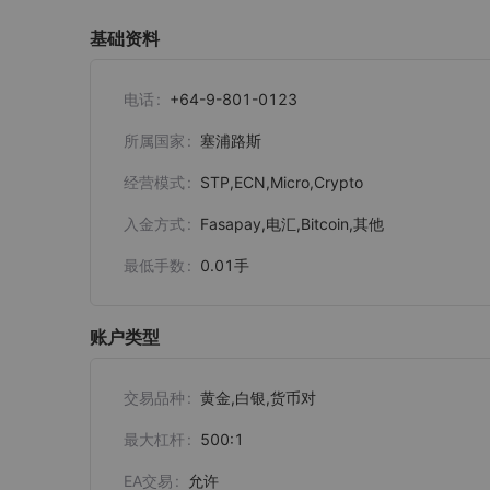
基础资料
电话
+64-9-801-0123
所属国家
塞浦路斯
经营模式
STP,ECN,Micro,Crypto
入金方式
Fasapay,电汇,Bitcoin,其他
最低手数
0.01
手
账户类型
交易品种
黄金,白银,货币对
最大杠杆
500:1
EA交易
允许