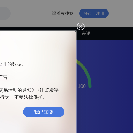
维权找我
登录 | 注册
交易商动态
差评
构公开的数据。
广告。
管
的
交易活动的通知》 (证监发字
违法行为，不受法律保护。
我已知晓