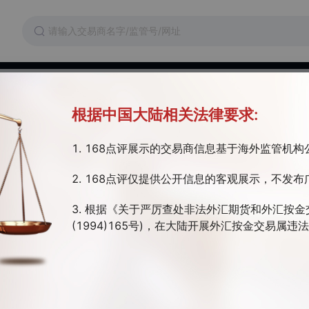
维权
交易成本
监管证件
根据中国大陆相关法律要求:
o Markets浦华证券
1. 168点评展示的交易商信息基于海外监管机
利亚监管 | 全牌照(MM) | 主标MT4/5
2. 168点评仅提供公开信息的客观展示，不发布
浦华证券是澳洲以及亚太地区领先的外汇及其他金融产品经纪商（FSA金融服务
： 533LLCA2020），致力于为投资者打造最安全的交易环境，最便捷
3. 根据《关于严厉查处非法外汇期货和外汇按金
及极具流动性的市场报价。
(1994)165号)，在大陆开展外汇按金交易属
交易软件
开户