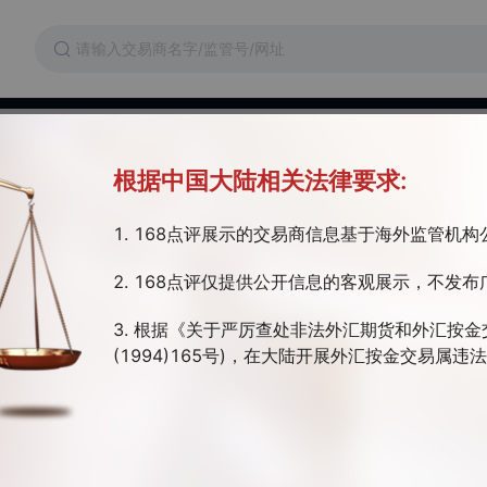
维权
交易成本
监管证件
根据中国大陆相关法律要求:
1. 168点评展示的交易商信息基于海外监管机
利亚监管 | 全牌照(MM) | 全球展业
2. 168点评仅提供公开信息的客观展示，不发布
76年，现已发展成为一家享誉国际的外币兑换专家, 提供相关产品、服务
业务遍布20多个国家，为客户提供一系列外币兑换服务。我们的业务正不
3. 根据《关于严厉查处非法外汇期货和外汇按金
庞大的业务网络。我们拥有超过 900 台自动柜员机和 1,100 家店铺，
(1994)165号)，在大陆开展外汇按金交易属
际机场、交通枢纽、购物中心、繁忙街道、超级市场和市中心。
开户