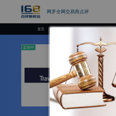
网罗全网交易商点评
首页
交易商
监管中
Travelex
20年以上 | 澳大
通济隆成立于19
专业解决方案。
扩张并在全球建立
布在世界主要国
官网