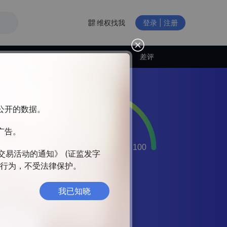
维权找我
登录 | 注册
交易商动态
差评
构公开的数据。
广告。
和
断
交易活动的通知》 (证监发字
遍
违法行为，不受法律保护。
我已知晓