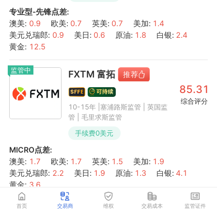
专业型-先锋
点差:
澳美
:
0.9
欧美
:
0.7
英美
:
0.7
美加
:
1.4
美元兑瑞郎
:
0.9
美日
:
0.6
原油
:
1.8
白银
:
2.4
黄金
:
12.5
监管中
FXTM 富拓
85.31
综合评分
10-15年 |塞浦路斯监管 | 英国监
管 | 毛里求斯监管
手续费
0
美元
MICRO
点差:
澳美
:
1.7
欧美
:
1.7
英美
:
1.5
美加
:
1.9
美元兑瑞郎
:
2.2
美日
:
1.9
原油
:
1.3
白银
:
4.1
黄金
:
3.6
首页
交易商
维权
交易成本
监管证件
监管中
axi